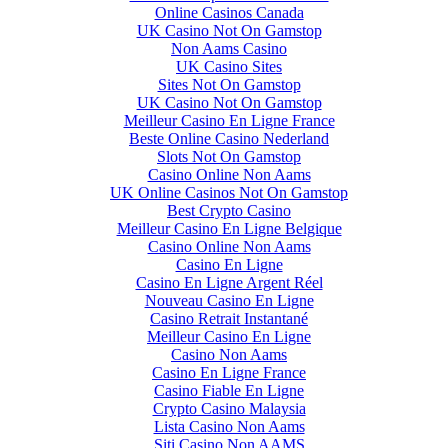
Online Casinos Canada
UK Casino Not On Gamstop
Non Aams Casino
UK Casino Sites
Sites Not On Gamstop
UK Casino Not On Gamstop
Meilleur Casino En Ligne France
Beste Online Casino Nederland
Slots Not On Gamstop
Casino Online Non Aams
UK Online Casinos Not On Gamstop
Best Crypto Casino
Meilleur Casino En Ligne Belgique
Casino Online Non Aams
Casino En Ligne
Casino En Ligne Argent Réel
Nouveau Casino En Ligne
Casino Retrait Instantané
Meilleur Casino En Ligne
Casino Non Aams
Casino En Ligne France
Casino Fiable En Ligne
Crypto Casino Malaysia
Lista Casino Non Aams
Siti Casino Non AAMS