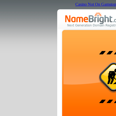
Casino Not On Gamstop