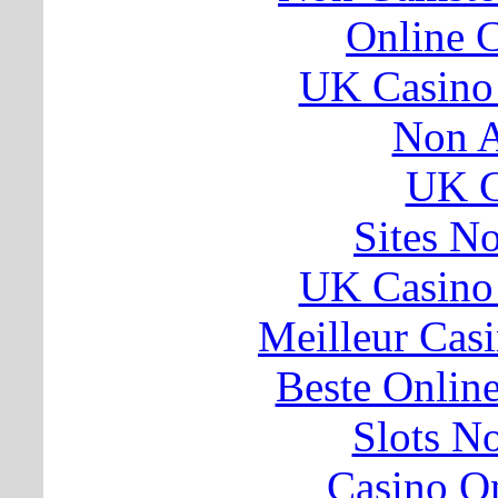
Online 
UK Casino
Non A
UK C
Sites N
UK Casino
Meilleur Cas
Beste Onlin
Slots N
Casino O