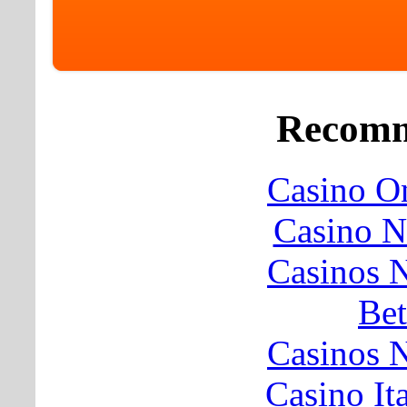
Recomm
Casino O
Casino N
Casinos 
Bet
Casinos 
Casino It