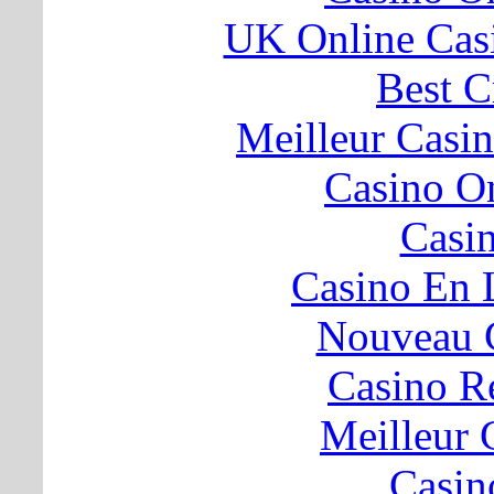
UK Online Cas
Best C
Meilleur Casi
Casino O
Casi
Casino En 
Nouveau 
Casino Re
Meilleur 
Casin